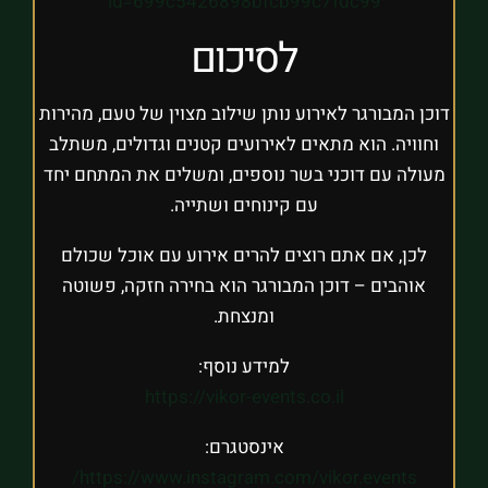
id=699c5426898bfcb99c7fdc99
לסיכום
דוכן המבורגר לאירוע נותן שילוב מצוין של טעם, מהירות
וחוויה. הוא מתאים לאירועים קטנים וגדולים, משתלב
מעולה עם דוכני בשר נוספים, ומשלים את המתחם יחד
עם קינוחים ושתייה.
לכן, אם אתם רוצים להרים אירוע עם אוכל שכולם
אוהבים – דוכן המבורגר הוא בחירה חזקה, פשוטה
ומנצחת.
למידע נוסף:
https://vikor-events.co.il
אינסטגרם:
https://www.instagram.com/vikor.events/