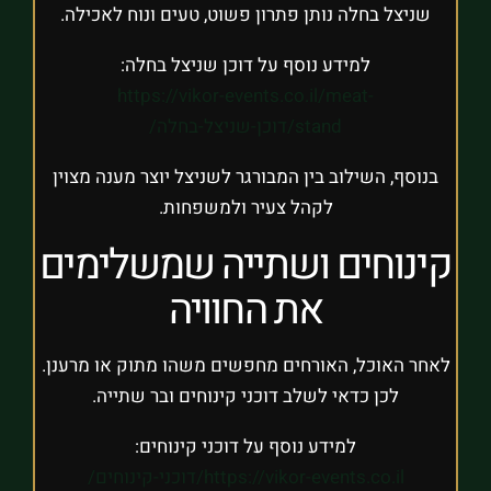
שניצל בחלה נותן פתרון פשוט, טעים ונוח לאכילה.
למידע נוסף על דוכן שניצל בחלה:
https://vikor-events.co.il/meat-
stand/דוכן-שניצל-בחלה/
בנוסף, השילוב בין המבורגר לשניצל יוצר מענה מצוין
לקהל צעיר ולמשפחות.
קינוחים ושתייה שמשלימים
את החוויה
לאחר האוכל, האורחים מחפשים משהו מתוק או מרענן.
לכן כדאי לשלב דוכני קינוחים ובר שתייה.
למידע נוסף על דוכני קינוחים:
https://vikor-events.co.il/דוכני-קינוחים/