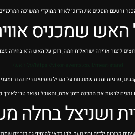
כנה והטעם הופכים את הדוכן לאחד ממוקדי המשיכה המרכזיים 
 האש שמכניס אווי
וצים ליצור אווירה ישראלית חמה, דוכן על האש הוא בחירה מצוי
https://vikor-events.co.il/meat-stand/על-האש/
בבים, פרגיות ומנות שמוכנות על הגריל מוסיפים ריח נהדר ומענ
נהנים לראות את ההכנה בזמן אמת, והאוכל נשאר טרי לאורך כ
ית ושניצל בחלה מש
עיתים קרובות ילדים ובני נוער. לכן כדאי להוסיף גם דוכנים ש