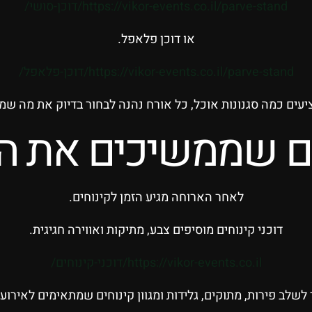
https://vikor-events.co.il/parve-stand/דוכן-סושי/
או דוכן פלאפל.
https://vikor-events.co.il/parve-stand/דוכן-פלאפל/
עים כמה סגנונות אוכל, כל אורח נהנה לבחור בדיוק את מה שמת
ים שממשיכים את הח
לאחר הארוחה מגיע הזמן לקינוחים.
דוכני קינוחים מוסיפים צבע, מתיקות ואווירה חגיגית.
https://vikor-events.co.il/דוכני-קינוחים/
שלב פירות, מתוקים, גלידות ומגוון קינוחים שמתאימים לאירועי