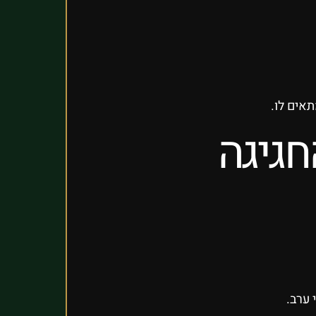
אים לו.
גיגה
 ערב.