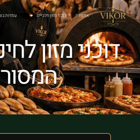
אודות
דוכני מזון חלביים
עמדות בש
דוכני מזון לח
המסורת