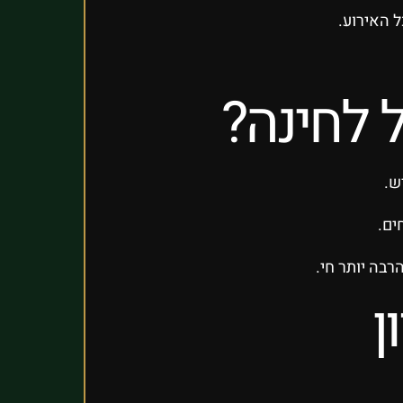
 האירוע.
 לחינה?
ש.
ים.
רבה יותר חי.
ן