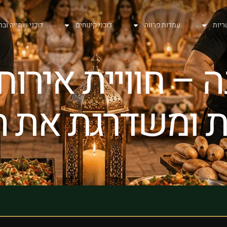
ריות
עמדות פרווה
דוכני קינוחים
דוכני שתייה ובר
ינה – חוויית איר
 ומשדרגת את ה