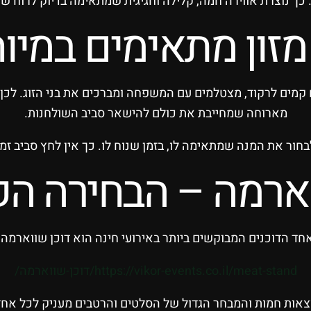
כך נוצרת אווירה חמה, קלילה וחגיגית שמתאימה בדיוק לרוח של
מזון מתאימים במיו
קמים לרקוד, מצטלמים עם המשפחה ומברכים את בני הזוג. לכן 
מארוחה שמחייבת את כולם להישאר סביב השולחנות.
חור את המנה שמתאימה לו, בזמן שנוח לו. כך אין לחץ סביב זמנ
וארמה – הבחירה ה
חד הדוכנים המבוקשים ביותר באירועי חינה הוא דוכן שווארמה.
https://vikor-events.co.il/meat-stand/דוכן-שווארמה/
צאות חמות והמבחר הגדול של הסלטים והרטבים מעניק לכל אח