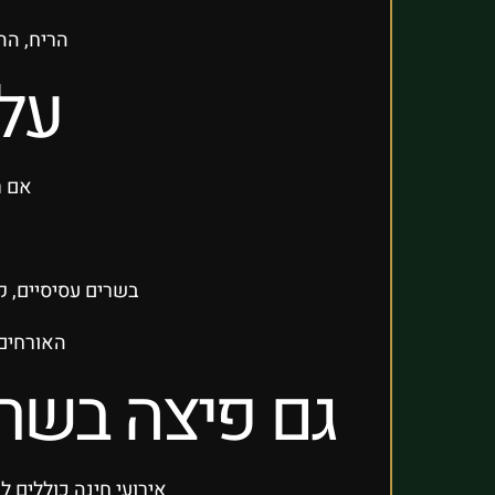
הריח, הה
על
אם ר
בשרים עסיסיים, ק
האורחים 
גם פיצה בשר
אירועי חינה כוללים ל