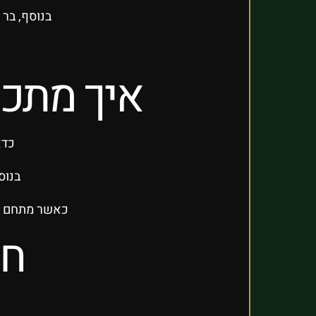
בנוסף, בר
איך מתכנ
כדא
בנוס
כאשר מתחם האו
חו