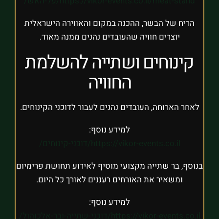
https://vikor-events.co.il/meat-stand/על-האש/
הריח של הבשר, ההכנה במקום והאווירה הישראלית
יוצרים חוויה שהעובדים נהנים ממנה מאוד.
קינוחים ושתייה להשלמת
החוויה
לאחר הארוחה, העובדים נהנים לעבור לדוכני הקינוחים.
למידע נוסף:
https://vikor-events.co.il/דוכני-קינוחים/
בנוסף, בר שתייה מקצועי מוסיף לאירוע תחושת פרימיום
ומשאיר את האורחים רעננים לאורך כל היום.
למידע נוסף:
https://vikor-events.co.il/דוכני-שתייה-ובר-אלכוהול/