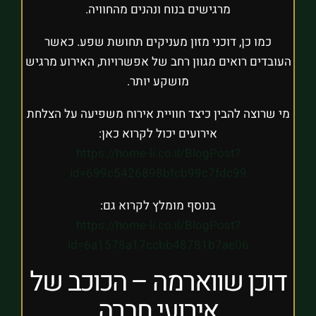
מרגישים בנוח ונהנים מהחוויה.
כמו כן, דוכני מזון מעניקים תחושת שפע. כאשר
העובדים רואים מגוון רחב של אפשרויות, האירוע מרגיש
מושקע יותר.
מי שרוצה להבין כיצד חוויית אירוח משפיעה על הצלחת
אירועים יכול לקרוא כאן:
https://home-li.co.il/BlogPost?
id=699c5426898bfcb99c7fdc99
בנוסף מומלץ לקרוא גם:
https://home-li.co.il/BlogPost?
id=6a1578a17ccbb48781b7ae06
דוכן שווארמה – הכוכב של
אירועי חברה