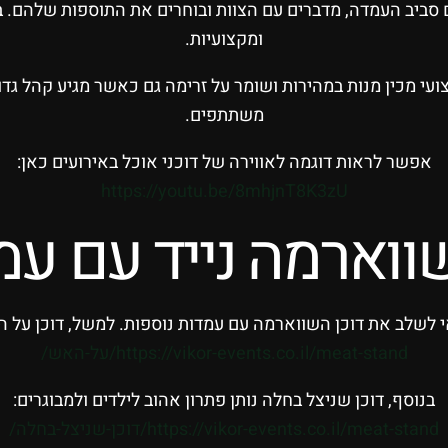
ים סביב העמדה, מדברים עם הצוות ובוחרים את התוספות שלהם. 
ומקצועיות.
צועי מכין מנות במהירות ושומר על זרימה גם כאשר מגיע קהל גדו
משתתפים.
אפשר לראות דוגמה לאווירה של דוכני אוכל באירועים כאן:
https://youtu.be/8mhjnT8K3zU
שווארמה נייד עם עמ
י לשלב את דוכן השווארמה עם עמדות נוספות. למשל, דוכן על ה
https://vikor-events.co.il/meat-stand/על-האש/
בנוסף, דוכן שניצל בחלה נותן פתרון אהוב לילדים ולמבוגרים:
https://vikor-events.co.il/meat-stand/דוכן-שניצל-בחלה/