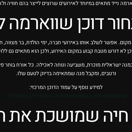
ארמה נייד מתאים במיוחד לאירועים שרוצים לייצר בהם חוויה ול
ור דוכן שווארמה ל
ום. אפשר לשלב אותו באירועי חברה, ימי הולדת, בר מצווה, חתו
כן לא דורש מטבח קבוע במקום האירוע, ולכן הוא מתאים גם ללוק
מנה ישראלית מוכרת, משביעה ונוחה לאכילה. כל אורח בוחר פי
ורטבים, ומקבל מנה שמתאימה בדיוק לטעם שלו.
למידע נוסף על עמוד הדוכן המרכזי:
https://vikor-events.co.il/meat-stand/דוכן-שווארמה/
 חיה שמושכת את 