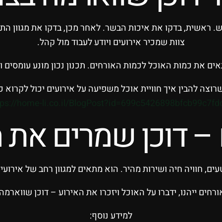
ש. ראשית, בדקו את איכות הבשר. לאחר מכן, בדקו את מגוון ה
צוות שמכיר אירועים ויודע לעבוד מול קהל.
אים את כמות האוכל לכמות האורחים. תכנון נכון מונע עומסים ו
רוצה להבין איך חוויית אוכל משפיעה על אירועים יכול לקרוא כ
tps://home-li.co.il/BlogPost?id=699c5426898bfcb99c7fd
– דוכן שמרים את 
ים, חוויה חיה ושירות מהיר. הוא מתאים למגוון רחב של אירועים
חים ייהנו, ידברו על האוכל ויזכרו את האירוע – דוכן שווארמה 
למידע נוסף: