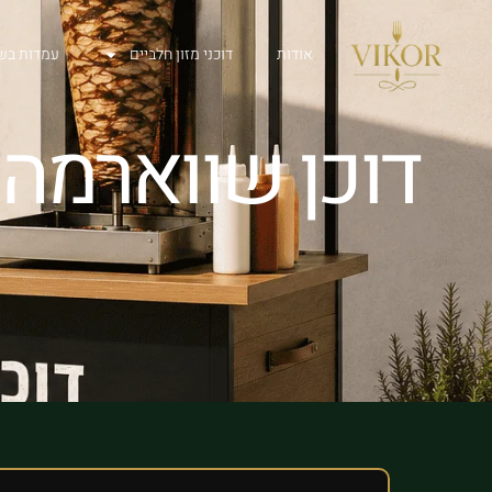
אודות
דוכני מזון חלביים
עמדות בש
דוכן שווארמה 